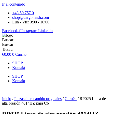
Ir al contenido
+43 50 757 0
shop@cargomesh.com
Lun - Vie: 9:00 - 16:00
Facebook-f
Instagram
Linkedin
Buscar
Buscar
€
0,00
0
Carrito
SHOP
Kontakt
SHOP
Kontakt
Inicio
/
Piezas de recambio originales
/
Citroën
/ RP025 Línea de
alta presión 4014HZ para C6
RP025 Línea de alta presión 4014HZ