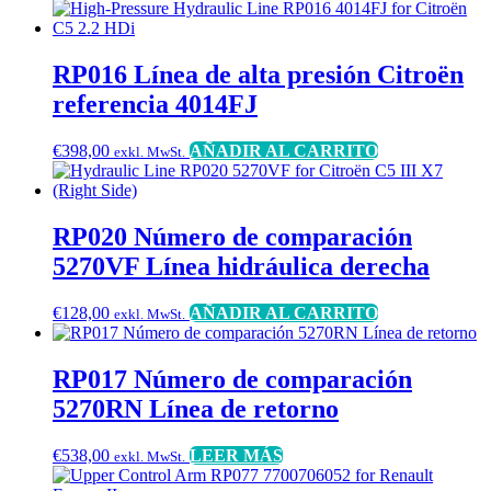
RP016 Línea de alta presión Citroën
referencia 4014FJ
€
398,00
AÑADIR AL CARRITO
exkl. MwSt.
RP020 Número de comparación
5270VF Línea hidráulica derecha
€
128,00
AÑADIR AL CARRITO
exkl. MwSt.
RP017 Número de comparación
5270RN Línea de retorno
€
538,00
LEER MÁS
exkl. MwSt.