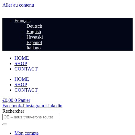
Aller au contenu
Français
Deutsch
English
Hrvatski
Español
Italiano
HOME
SHOP
CONTACT
HOME
SHOP
CONTACT
€
0,00
0
Panier
Facebook-f
Instagram
Linkedin
Rechercher
Mon compte