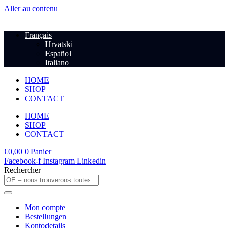
Aller au contenu
Français
Hrvatski
Español
Italiano
HOME
SHOP
CONTACT
HOME
SHOP
CONTACT
€
0,00
0
Panier
Facebook-f
Instagram
Linkedin
Rechercher
Mon compte
Bestellungen
Kontodetails