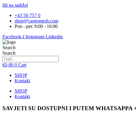
Idi na sadržaj
+43 50 757 0
shop@cargomesh.com
Pon - pet: 9:00 - 16:00
Facebook-f
Instagram
Linkedin
Search
Search
€
0,00
0
Cart
SHOP
Kontakt
SHOP
Kontakt
SAVJETI SU DOSTUPNI I PUTEM WHATSAPPA +4