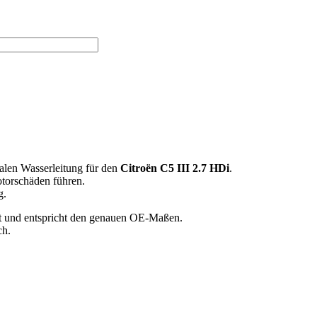
nalen Wasserleitung für den
Citroën C5 III 2.7 HDi
.
torschäden führen.
g.
gt und entspricht den genauen OE-Maßen.
ch.