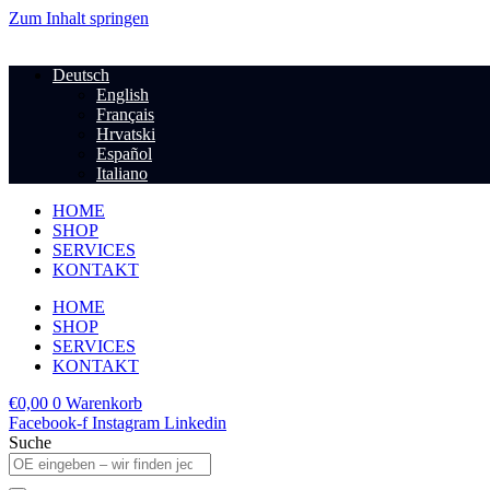
Zum Inhalt springen
Deutsch
English
Français
Hrvatski
Español
Italiano
HOME
SHOP
SERVICES
KONTAKT
HOME
SHOP
SERVICES
KONTAKT
€
0,00
0
Warenkorb
Facebook-f
Instagram
Linkedin
Suche