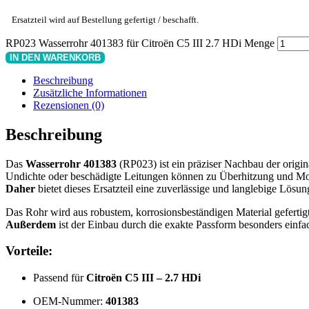
Ersatzteil wird auf Bestellung gefertigt / beschafft.
RP023 Wasserrohr 401383 für Citroën C5 III 2.7 HDi Menge
IN DEN WARENKORB
Beschreibung
Zusätzliche Informationen
Rezensionen (0)
Beschreibung
Das
Wasserrohr 401383
(RP023) ist ein präziser Nachbau der origi
Undichte oder beschädigte Leitungen können zu Überhitzung und Mo
Daher
bietet dieses Ersatzteil eine zuverlässige und langlebige Lösun
Das Rohr wird aus robustem, korrosionsbeständigen Material geferti
Außerdem
ist der Einbau durch die exakte Passform besonders einfa
Vorteile:
Passend für
Citroën C5 III – 2.7 HDi
OEM-Nummer:
401383