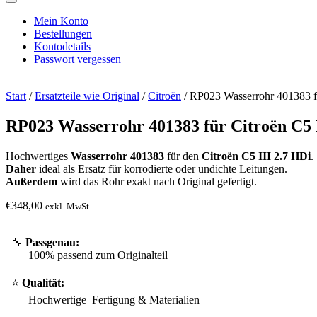
Mein Konto
Bestellungen
Kontodetails
Passwort vergessen
Start
/
Ersatzteile wie Original
/
Citroën
/ RP023 Wasserrohr 401383 fü
RP023 Wasserrohr 401383 für Citroën C5 I
Hochwertiges
Wasserrohr 401383
für den
Citroën C5 III 2.7 HDi
.
Daher
ideal als Ersatz für korrodierte oder undichte Leitungen.
Außerdem
wird das Rohr exakt nach Original gefertigt.
€
348,00
exkl. MwSt.
🔧
Passgenau:
100% passend zum Originalteil
⭐
Qualität:
Hochwertige Fertigung & Materialien