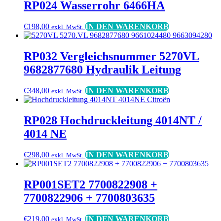
RP024 Wasserrohr 6466HA
€
198,00
IN DEN WARENKORB
exkl. MwSt.
RP032 Vergleichsnummer 5270VL
9682877680 Hydraulik Leitung
€
348,00
IN DEN WARENKORB
exkl. MwSt.
RP028 Hochdruckleitung 4014NT /
4014 NE
€
298,00
IN DEN WARENKORB
exkl. MwSt.
RP001SET2 7700822908 +
7700822906 + 7700803635
€
219,00
IN DEN WARENKORB
exkl. MwSt.