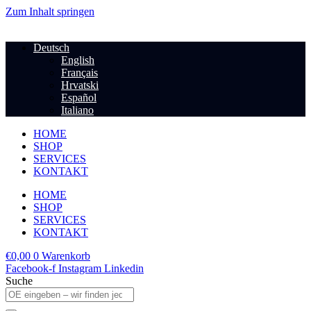
Zum Inhalt springen
Deutsch
English
Français
Hrvatski
Español
Italiano
HOME
SHOP
SERVICES
KONTAKT
HOME
SHOP
SERVICES
KONTAKT
€
0,00
0
Warenkorb
Facebook-f
Instagram
Linkedin
Suche