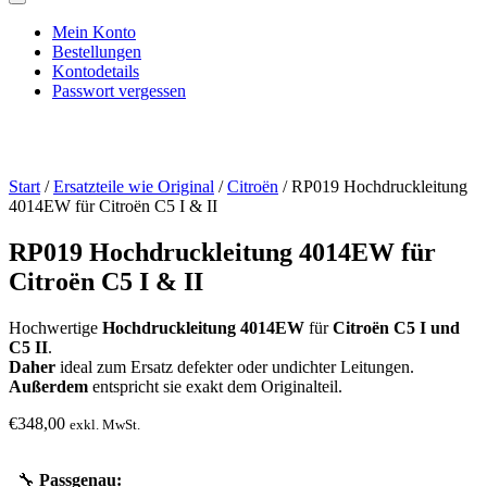
Mein Konto
Bestellungen
Kontodetails
Passwort vergessen
Start
/
Ersatzteile wie Original
/
Citroën
/ RP019 Hochdruckleitung
4014EW für Citroën C5 I & II
RP019 Hochdruckleitung 4014EW für
Citroën C5 I & II
Hochwertige
Hochdruckleitung 4014EW
für
Citroën C5 I und
C5 II
.
Daher
ideal zum Ersatz defekter oder undichter Leitungen.
Außerdem
entspricht sie exakt dem Originalteil.
€
348,00
exkl. MwSt.
🔧
Passgenau: