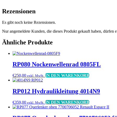
Rezensionen
Es gibt noch keine Rezensionen.
Nur angemeldete Kunden, die dieses Produkt gekauft haben, dürfen 
Ähnliche Produkte
RP080 Nockenwellenrad 0805FL
€
250,00
IN DEN WARENKORB
exkl. MwSt.
RP012 Hydraulikleitung 4014N9
€
359,00
IN DEN WARENKORB
exkl. MwSt.