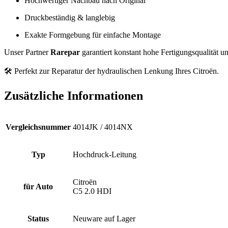
Hochwertiger Nachbau nach Original
Druckbeständig & langlebig
Exakte Formgebung für einfache Montage
Unser Partner
Rarepar
garantiert konstant hohe Fertigungsqualität u
🛠️ Perfekt zur Reparatur der hydraulischen Lenkung Ihres Citroën.
Zusätzliche Informationen
Vergleichsnummer
4014JK / 4014NX
Typ
Hochdruck-Leitung
Citroën
für Auto
C5 2.0 HDI
Status
Neuware auf Lager