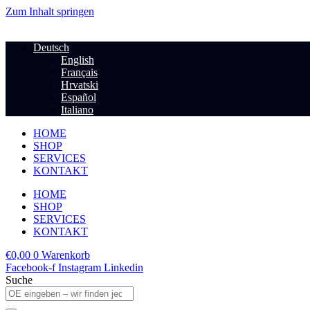
Zum Inhalt springen
Deutsch
English
Français
Hrvatski
Español
Italiano
HOME
SHOP
SERVICES
KONTAKT
HOME
SHOP
SERVICES
KONTAKT
€
0,00
0
Warenkorb
Facebook-f
Instagram
Linkedin
Suche