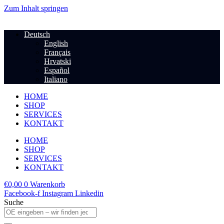
Zum Inhalt springen
Deutsch
English
Français
Hrvatski
Español
Italiano
HOME
SHOP
SERVICES
KONTAKT
HOME
SHOP
SERVICES
KONTAKT
€
0,00
0
Warenkorb
Facebook-f
Instagram
Linkedin
Suche