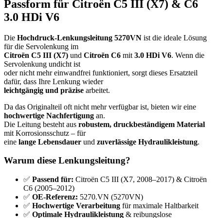
Passform für Citroën C5 III (X7) & C6
3.0 HDi V6
Die
Hochdruck-Lenkungsleitung 5270VN
ist die ideale Lösung
für die Servolenkung im
Citroën C5 III (X7)
und
Citroën C6
mit
3.0 HDi V6
. Wenn die
Servolenkung undicht ist
oder nicht mehr einwandfrei funktioniert, sorgt dieses Ersatzteil
dafür, dass Ihre Lenkung wieder
leichtgängig und präzise
arbeitet.
Da das Originalteil oft nicht mehr verfügbar ist, bieten wir eine
hochwertige Nachfertigung
an.
Die Leitung besteht aus
robustem, druckbeständigem Material
mit Korrosionsschutz – für
eine
lange Lebensdauer
und
zuverlässige Hydraulikleistung
.
Warum diese Lenkungsleitung?
✅
Passend für:
Citroën C5 III (X7, 2008–2017) & Citroën
C6 (2005–2012)
✅
OE-Referenz:
5270.VN (5270VN)
✅
Hochwertige Verarbeitung
für maximale Haltbarkeit
✅
Optimale Hydraulikleistung
& reibungslose