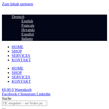
Zum Inhalt springen
Deutsch
English
Français
Hrvatski
Español
Italiano
HOME
SHOP
SERVICES
KONTAKT
HOME
SHOP
SERVICES
KONTAKT
€
0,00
0
Warenkorb
Facebook-f
Instagram
Linkedin
Suche