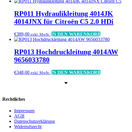
RP011 Hydraulikleitung 4014JK
4014JNX für Citroën C5 2.0 HDi
€
389,00
IN DEN WARENKORB
exkl. MwSt.
RP013 Hochdruckleitung 4014AW
9656033780
€
348,00
IN DEN WARENKORB
exkl. MwSt.
Rechtliches
Impressum
AGB
Datenschutzerklärung
Widerrufsrecht