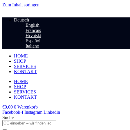
Zum Inhalt springen
Deutsch
English
Français
Hrvatski
Español
Italiano
HOME
SHOP
SERVICES
KONTAKT
HOME
SHOP
SERVICES
KONTAKT
€
0,00
0
Warenkorb
Facebook-f
Instagram
Linkedin
Suche