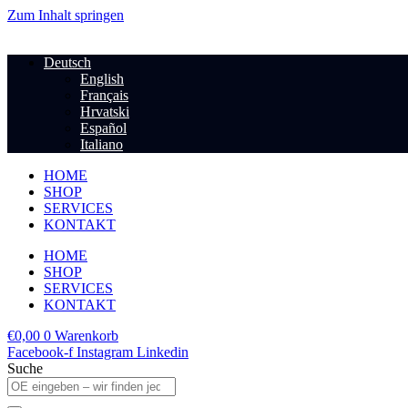
Zum Inhalt springen
Deutsch
English
Français
Hrvatski
Español
Italiano
HOME
SHOP
SERVICES
KONTAKT
HOME
SHOP
SERVICES
KONTAKT
€
0,00
0
Warenkorb
Facebook-f
Instagram
Linkedin
Suche