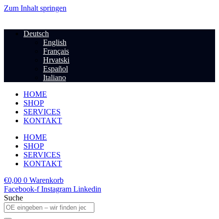
Zum Inhalt springen
Deutsch
English
Français
Hrvatski
Español
Italiano
HOME
SHOP
SERVICES
KONTAKT
HOME
SHOP
SERVICES
KONTAKT
€
0,00
0
Warenkorb
Facebook-f
Instagram
Linkedin
Suche