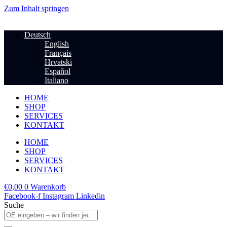
Zum Inhalt springen
Deutsch
English
Français
Hrvatski
Español
Italiano
HOME
SHOP
SERVICES
KONTAKT
HOME
SHOP
SERVICES
KONTAKT
€
0,00
0
Warenkorb
Facebook-f
Instagram
Linkedin
Suche