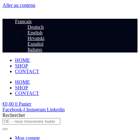
Aller au contenu
Français
Deutsch
English
Hrvatski
Español
Italiano
HOME
SHOP
CONTACT
HOME
SHOP
CONTACT
€
0,00
0
Panier
Facebook-f
Instagram
Linkedin
Rechercher
Mon compte