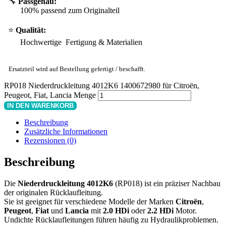
🔧
Passgenau:
100% passend zum Originalteil
⭐
Qualität:
Hochwertige Fertigung & Materialien
Ersatzteil wird auf Bestellung gefertigt / beschafft.
RP018 Niederdruckleitung 4012K6 1400672980 für Citroën,
Peugeot, Fiat, Lancia Menge
IN DEN WARENKORB
Beschreibung
Zusätzliche Informationen
Rezensionen (0)
Beschreibung
Die
Niederdruckleitung 4012K6
(RP018) ist ein präziser Nachbau
der originalen Rücklaufleitung.
Sie ist geeignet für verschiedene Modelle der Marken
Citroën
,
Peugeot
,
Fiat
und
Lancia
mit
2.0 HDi
oder
2.2 HDi
Motor.
Undichte Rücklaufleitungen führen häufig zu Hydraulikproblemen.