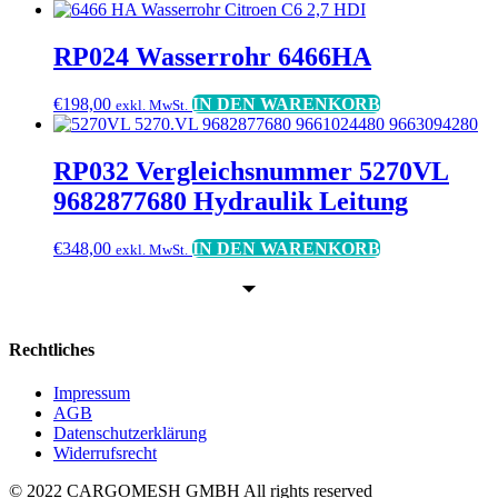
RP024 Wasserrohr 6466HA
€
198,00
IN DEN WARENKORB
exkl. MwSt.
RP032 Vergleichsnummer 5270VL
9682877680 Hydraulik Leitung
€
348,00
IN DEN WARENKORB
exkl. MwSt.
Rechtliches
Impressum
AGB
Datenschutzerklärung
Widerrufsrecht
© 2022 CARGOMESH GMBH All rights reserved