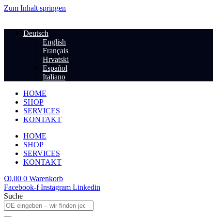
Zum Inhalt springen
Deutsch
English
Français
Hrvatski
Español
Italiano
HOME
SHOP
SERVICES
KONTAKT
HOME
SHOP
SERVICES
KONTAKT
€
0,00
0
Warenkorb
Facebook-f
Instagram
Linkedin
Suche